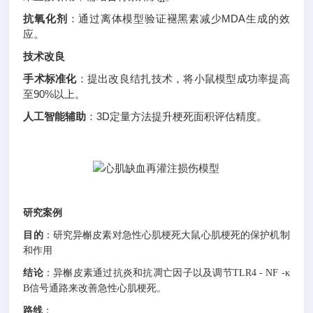
抗氧化剂
：通过离体模型验证褪黑素减少MDA生成的效
应
。
技术改良
手术标准化
：
提出改良结扎技术，将小鼠模型成功率提高
至90%以上。
人工智能辅助
：3D定量方法提升梗死面积评估精度
。
研究案例
目的
：研究异槲皮素对急性心肌梗死大鼠心肌梗死的保护机制
和作用
结论
：异槲皮素通过抗炎和抗凋亡因子以及调节
TLR4 - NF -κ
B
信号通路来改善急性心肌梗死。
路线
：