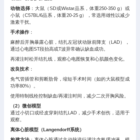
动物选择
：大鼠（SD或Wistar品系，体重250-350 g）或
小鼠（C57BL/6品系，体重20-25 g），常选用雄性以减少
激素干扰
。
手术操作
：
麻醉后开胸暴露心脏，结扎左冠状动脉前降支（LAD），
通过心电图ST段抬高或T波异常确认缺血成功
。
再灌注时松开结扎线，观察心电图恢复和心肌颜色变化
。
改良技术
：
免气管插管和剪断肋骨，缩短手术时间（如
的大鼠模型成
功率80%）。
使用特制线栓控制缺血/再灌注时间，减少二次开胸风险
。
（2）微创模型
通过小切口或经皮穿刺结扎LAD，减少手术创伤，适用于
观察
。
离体心脏模型（Langendorff系统）
构建方法
：离体心脏通过主动脉逆行灌注含氧缓冲液，模