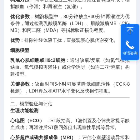
拟缺血（停灌）和再灌注（复灌）。
优化参数
：树鼩模型中，30分钟缺血+30分钟再灌注为优
条件，通过检测乳酸脱氢酶（LDH）、肌酸激酶MB（CK-
MB）和丙二醛（MDA）等指标验证损伤程度
。
优势
：排除神经体液干扰，直接观察心肌代谢变化
。
细胞模型
电话咨询
乳鼠心肌细胞或H9c2细胞
：通过缺氧/复氧（如氮气模拟
缺血、氧气模拟再灌注）或化学诱导（如连二亚*耗氧）构
建模型
。
关键参数
：缺血时间5小时可显著降低细胞活性（CCK-8
检测），LDH释放和ATP水平变化反映损伤程度
。
二、模型验证与评估
生理功能检测
心电图（ECG）
：ST段抬高、T波倒置及心律失常提示缺
血成功；再灌注后ST段回落但出现室性早搏等异常
。
心脏超声或磁共振成像（MRI）
：评估心室壁运动异常和