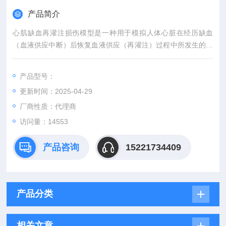
产品简介
心肌缺血再灌注损伤模型是一种用于模拟人体心脏在经历缺血
（血液供应中断）后恢复血液供应（再灌注）过程中所发生的组
织损伤的实验模型。这种病理过程通常发生在冠状动脉突然闭塞
后，随后通过溶栓、介入手术或搭桥手术等方式恢复血流。然
产品型号：
而，再灌注后，原本缺血的心肌组织不仅未能立即恢复正常，反
更新时间：2025-04-29
而可能遭受更严重的损伤，这种现象被称为心肌缺血再灌注损伤
厂商性质：代理商
访问量：14553
产品咨询
15221734409
产品分类
相关文章