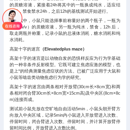
的蔗糖溶液，紧接着24h将其中的一瓶换成纯水，适应结
束后，禁食禁水24h，之后12h的基线测试开始进行。
在测试中，小鼠只能选择事前称量好的两个瓶子，一瓶为
1%（w/v）的蔗糖溶液，另一瓶为纯水，禁食，12h 后，
取走两瓶并称重，记录小鼠的总液体消耗，糖水消耗和纯
水消耗。
高架十字的迷宫
（Elevatedplus maze）
高架十字的迷宫是以动物自发的恐惧样反应为行为学基础
的一种非条件反射模型。它既可建立焦虑应激的模型，也
是上*的经典测量焦虑症状的方法。已被广泛应用于大鼠和
小鼠等啮齿类动物焦虑行为学的研究。
高架十字的迷宫由两条相对开放臂(30cm长×8cm宽)和两
条相对闭合臂30cm长×8cm宽×15cm高)及中央区(8cm×8c
m)连接而成。
测试前小鼠先放在空旷地自由活动5min，小鼠头朝开臂方
向放入中央区域，记录5min内小鼠进入开放臂进入次数、
停留时间，闭合臂进入次数、停留时间，并计算开放臂停
留时间比例，开放臂进入次数比例。