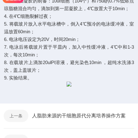
3. 第二层凝胶的制备：10ul细胞（104个）和75ul的0.7%低熔点
琼脂糖混合均匀，滴加到第一层凝胶上，4℃放置大于10min；
4. 在4℃细胞裂解过夜；
5. 将载玻片放入水平电泳槽中，倒入4℃预冷的电泳缓冲液，室
温放置60min；
6. 电泳电压设定为20V，时间20min；
7. 电泳后将载玻片置于平皿内，加入中性缓冲液，4℃中和1-3
次，每次10min；
8. 在载玻片上滴加20ulPI溶液，避光染色10min ，超纯水洗涤3
次，盖上盖玻片；
9. 实验结果。
人脂肪来源的干细胞原代分离培养操作方案
上一条