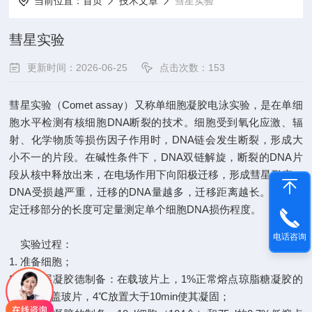
当前位置：
首页
技术文章
彗星实验
彗星实验
更新时间：2026-06-25
点击次数：153
彗星实验（Comet assay）又称单细胞凝胶电泳实验，是在单细
胞水平检测有核细胞DNA断裂的技术。细胞受到氧化应激、辐
射、化学物质等损伤因子作用时，DNA链会发生断裂，形成大
小不一的片段。在碱性条件下，DNA双链解旋，断裂的DNA片
段从核中释放出来，在电场作用下向阳极迁移，形成彗星形态。
DNA受损越严重，迁移的DNA量越多，迁移距离越长。通过测
定迁移部分的长度可定量测定单个细胞DNA损伤程度。
电话咨询
实验过程：
1. 准备细胞；
2. 第一层凝胶德制备：在载玻片上，1%正常熔点琼脂糖凝胶的
制备，加盖玻片，4℃放置大于10min使其凝固；