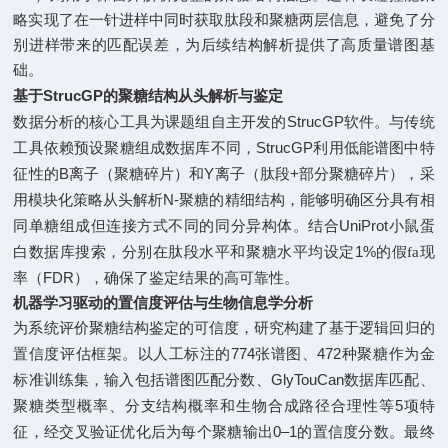
略实现了在一针进样中同时获取肽段和聚糖两层信息，避免了分
别进样带来的匹配误差，为后续结构解析提供了高质量谱图基
础。
StrucGP
基于
的聚糖结构从头解析与鉴定
StrucGP
数据分析的核心工具为课题组自主开发的
软件。与传统
StrucGP
工具依赖预设聚糖组成数据库不同，
利用低能谱图中特
B
Y
+
征性的
离子（聚糖碎片）和
离子（肽段
部分聚糖碎片），采
N-
用模块化策略从头解析
聚糖的精细结构，能够明确区分具有相
UniProt
同单糖组成但连接方式不同的同分异构体。结合
小鼠蛋
1%
白数据库搜索，分别在肽段水平和聚糖水平均设定
的假fa现
FDR
率（
），确保了鉴定结果的高可靠性。
机器学习驱动的置信度评估与生物信息学分析
为系统评价聚糖结构鉴定的可信度，研究构建了基于逻辑回归的
774
472
置信度评估框架。以人工标注的
张谱图、
种聚糖作为金
GlyTouCan
标准训练集，输入包括谱图匹配分数、
数据库匹配、
5
聚糖类型概率、分支结构概率和生物合成路径合理性等
项特
0–1
征，经交叉验证优化后为每个聚糖输出
的置信度分数。最终