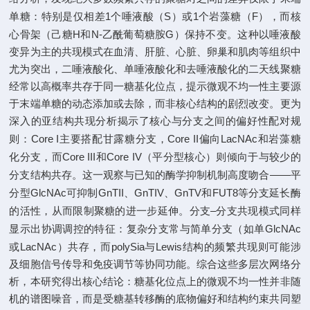
1
S
1
F
单糖：特别是仅相差
个唾液酸（
）或
个岩藻糖（
），而核
H
N-
G
心骨架（己糖
和
乙酰葡萄糖胺
）保持不变。这种以唾液酸
变异为主的共现模式在血清、肝脏、心脏、卵巢和肌肉等组织中
尤为突出，二唾液酸化、单唾液酸化和去唾液酸化的二天线聚糖
经常以高概率共存于同一糖基化位点，提示微观不均一性主要源
于末端单糖的动态添加或去除，而非核心结构的剧烈改变。更为
深入的亚结构共现分析揭示了核心与分支之间的偏好性配对规
Core I
Core II
LacNAc
则：
主要搭配甘露糖分支，
偏向
和岩藻糖
Core III
Core IV
化分支，而
和
（平分型核心）则倾向于与较少的
——
分支结构共存。这一观察与已知的酶学抑制机制高度吻合
平
GlcNAc
GnTII
GnTIV
GnTV
FUT8
分型
可抑制
、
、
和
等分支延长酶
–
的活性，从而限制聚糖的进一步延伸。分支
分支共现模式同样
GlcNAc
显示出协调调控的特征：复杂分支常与简单分支（如单
LacNAc
polySia
Lewis
或
）共存，而
与
结构的频繁共现则可能涉
及细胞信号传导和免疫调节等协同功能。综合这些多层次网络分
析，本研究得出核心结论：糖基化位点上的微观不均一性并非随
机的谱图噪音，而是受糖基转移酶的底物偏好和结构约束共同塑