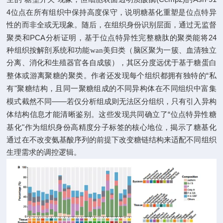
4
位点在所有组织中保持高度保守，说明糖基化重塑是位点特异
性的而非全或无现象。
随后，在
组织身份识别层面，通过无监督
PCA
24
聚类和
分析证明，基于位点特异性完整糖肽的聚类能将
种组织按解剖系统和功能wan美归类（脑区聚为一簇、血清独立
分离、消化和生殖器官各自成簇），其区分度远优于基于糖蛋白
“
整体或游离聚糖的聚类。作者还发现每个组织都拥有独特的
私
"
有
聚糖结构，且同一聚糖组成的不同异构体在不同组织中富集
——
模式截然不同
若仅分析组成则无法区分组织，只有引入异构
“
体结构信息才能清晰鉴别。
这些发现
共同确立了
位点特异性糖
"
基化
作为组织身份高精度分子标签的核心地位，揭示了
糖基化
通过在不改变氨基酸序列的前提下改变糖链结构来适配不同组织
生理需求的调控逻辑
。