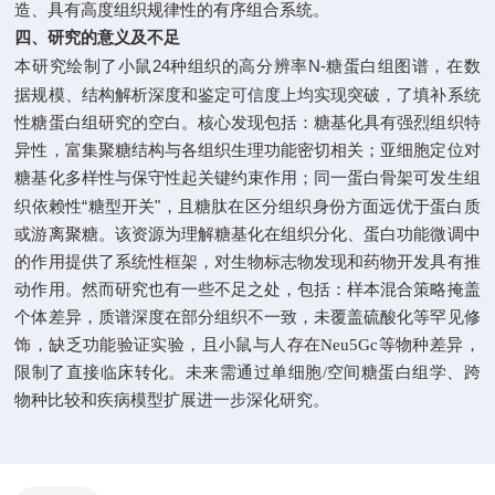
造、具有高度组织规律性的有序组合系统。
四、研究的意义及不足
24
N-
本研究绘制了小鼠
种组织的高分辨率
糖蛋白组图谱，在数
填补
据规模、结构解析深度和鉴定可信度上均实现突破，了
系统
性糖蛋白组研究的空白。核心发现包括：糖基化具有强烈组织特
异性，富集聚糖结构与各组织生理功能密切相关；亚细胞定位对
糖基化多样性与保守性起关键约束作用；同一蛋白骨架可发生组
“
"
织依赖性
糖型开关
，且糖肽在区分组织身份方面远优于蛋白质
或游离聚糖。该资源为理解糖基化在组织分化、蛋白功能微调中
的作用提供了系统性框架，对生物标志物发现和药物开发具有推
动作用。然而研究也有一些不足之处，包括：样本混合策略掩盖
个体差异，质谱深度在部分组织不一致，未覆盖硫酸化等罕见修
饰，缺乏功能验证实验，且小鼠与人存在Neu5Gc等物种差异，
限制了直接临床转化。未来需通过单细胞
/
空间糖蛋白组学、跨
物种比较和疾病模型扩展进一步深化研
究。