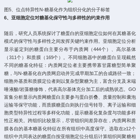
5
N-
图
、
位点特异性
糖基化作为组织分化的分子标签
6
、
亚细胞定位对糖基化保守性与多样性的约束作用
随后，研究人员
系统探讨了糖蛋白的亚细胞定位如何在其糖基化
模式的保守性与多样性之间发挥关键约束作用。亚细胞定位分析
444
显示鉴定到的糖蛋白主要分布于内质网（
个）、高尔基体
311
169
（
个）和质膜（
个）。不同细胞器中的糖蛋白呈现截然
不同的糖基化特征：内质网定位者主要携带寡甘露糖型简单聚
N-
糖，与
糖基化在内质网启动并完成早期加工的合成路径一致；
细胞外基质和质膜定位者则以复杂型聚糖为主，富含分支及末端
/
GO
唾液酸
岩藻糖修饰，代表高尔基体充分加工后的成熟状态。
富集分析显示内质网糖蛋白主要参与蛋白折叠、质量控制和囊泡
运输等保守功能，而质膜糖蛋白则执行信号转导、离子运输和细
胞类型特异性过程等多样化功能，提示糖基化复杂度与功能多样
性正相关。跨组织比较显示，尽管组织间差异存在，内质网和质
≥12
膜各自的基本糖基化特征在所有组织中高度保守。选取在
个
组织中共同表达的糖蛋白按亚细胞定位分组后计算组织间聚糖相