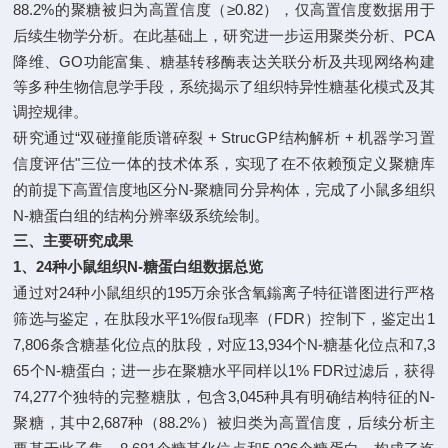
88.2%
≥0.82
的聚糖被归为高置信度（
），仅高置信度数据用于
PCA
后续生物学分析。在此基础上，研究进一步运用聚类分析、
GO
降维、
功能富集、糖基转移酶表达关联分析及共现网络构建
等多种生物信息学手段，系统揭示了组织特异性糖基化模式及其
调控规律。
“
+ StrucGP
+
研究通过
双碰撞能质谱碎裂
结构解析
机器学习置
"
信度评估
三位一体的技术体系，实现了在不依赖预定义聚糖库
N-
的前提下高置信度地区分
聚糖同分异构体，完成了小鼠多组织
N-
糖蛋白组的结构分辨率级系统绘制。
三、主要研究成果
1
24
N-
、
种小鼠组织
糖蛋白组数据总览
24
195
通过对
种小鼠组织的
万余张含氧鎓离子特征谱图进行严格
1%
FDR
1
筛选与鉴定，在肽段水平
假fa现率（
）控制下，鉴定出
7,806
13,934
N-
7,3
条含糖基化位点的肽段，对应
个
糖基化位点和
65
N-
1% FDR
个
糖蛋白；进一步在聚糖水平同样以
过滤后，获得
74,277
3,045
N-
个独特的完整糖肽，包含
种具有明确结构特征的
2,687
88.2%
聚糖
，
其中
种（
）被归类为高置信度，后续分析主