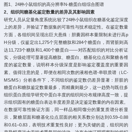
1
24
N-
图
、
种小鼠组织的高分辨率
糖蛋白组综合图谱
2
、组织间糖基化鉴定数量的差异及其影响因素
24
研究人员
从定量角度系统比较了
种小鼠组织在糖基化鉴定深度
上的差异，并验证了数据集的可靠性与技术稳定性。在鉴定数量
p
方面，各组织间呈现出巨大悬殊：胆囊因样本量限制未进行高
H
1,275
284
分级，仅鉴定出
个完整糖肽和
个糖蛋白，而肾脏则高
11,723
1,400
——
达
个糖肽和
个糖蛋白
对匹配组织的对比分析证
实，分级处理可显著提高糖肽、糖蛋白、糖基化位点和聚糖各维
度的鉴定数量，说明样本分级深度是影响鉴定覆盖度的重要因
-
LC-
素。值得注意的是，即便在相同次数的液相色谱
串联质谱（
MS/MS
）分析条件下，不同组织的鉴定数仍差异显著：肝脏的
糖蛋白和糖肽鉴定数量最多，而精囊则最少，这一趋势与既往多
组织蛋白质组学研究中蛋白丰度的组织间分布规律高度一致，提
示组织固有的糖蛋白表达丰度差异是决定鉴定数量的内在因素。
在数据可靠性验证方面，同一样品相同馏分的重复质谱分析显
0.59–0.88
示，聚糖层面和糖基化位点层面的相关系数分别达到
0.61–0.83
和
，表明技术重复性良好；更为关键的是，
组织间的