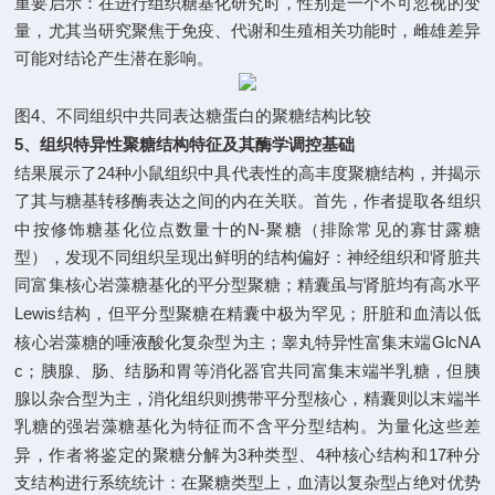
重要启示：在
进行组织糖基化研究时，性别是一个不可忽视的变
量，尤其当研究聚焦于免疫、代谢和生殖相关功能时，雌雄差异
可能对结论产生潜在影响
。
4
图
、不同组织中共同表达糖蛋白的聚糖结构比较
5
、
组织特异性聚糖结构特征及其酶学调控基础
24
结果展示了
种小鼠组织中具代表性的高丰度聚糖结构，并揭示
了其与糖基转移酶表达之间的内在关联。首先，作者提取各组织
N-
中按修饰糖基化位点数量十的
聚糖（排除常见的寡甘露糖
型），
发现不同组织呈现出鲜明的结构偏好
：神经组织和肾脏共
同富集核心岩藻糖基化的平分型聚糖；精囊虽与肾脏均有高水平
Lewis
结构，但平分型聚糖在精囊中极为罕见；肝脏和血清以低
GlcNA
核心岩藻糖的唾液酸化复杂型为主；睾丸特异性富集末端
c
；胰腺、肠、结肠和胃等消化器官共同富集末端半乳糖，但胰
腺以杂合型为主，消化组织则携带平分型核心，精囊则以末端半
乳糖的强岩藻糖基化为特征而不含平分型结构。为量化这些差
3
4
17
异，作者将鉴定的聚糖分解为
种类型、
种核心结构和
种分
支结构进行系统统计：在聚糖类型上，血清以复杂型占绝对优势