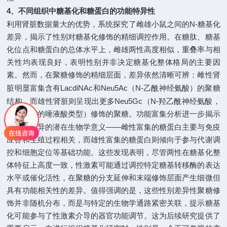
4
、不同组织中糖基化和糖蛋白的功能特异性
N-
利用肾脏数据量大的优势，系统探究了雌雄小鼠之间的
糖基化
差异，揭示了性别对糖基化修饰的精细调控作用。在糖肽、糖基
化位点和糖蛋白的总体水平上，雌雄两性高度相似，重叠率与相
关性均表现良好，表明性别并非决定糖基化整体格局的主要因
素。然而，在聚糖修饰的精细层面，差异依然清晰可辨：雌性肾
LacdiNAc
Neu5Ac
N-
脏明显富集含有
和
（
乙酰神经氨酸）的聚糖
Neu5Gc
N-
结构，而雄性肾脏则呈现出更多
（
羟乙酰神经氨酸，
为小鼠有的唾液酸类型）修饰的聚糖。功能富集分析进一步揭示
——
了这些差异的潜在生物学意义
雌性富集的糖蛋白主要与免疫
应答和生殖过程相关，而雄性富集的糖蛋白则倾向于参与代谢调
控和细胞定位等基础功能。这些发现表明，尽管两性在糖基化整
体特征上高度一致，性激素可能通过调控特定糖基转移酶的表达
水平或催化活性，在聚糖的分支延伸和末端修饰层面产生细微但
具有功能相关性的差异。值得强调的是，这些性别差异性聚糖修
饰并非随机分布，而是与特定的生物学通路紧密关联，提示糖基
化可能参与了性激素介导的器官功能调节。
这
为后续研究提供了