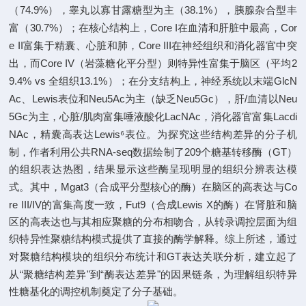
74.9%
38.1%
（
），睾丸以寡甘露糖型为主（
），胰腺杂合型丰
30.7%
Core I
Cor
富（
）；在核心结构上，
在血清和肝脏中最高，
e II
Core III
富集于精囊、心脏和肺，
在神经组织和消化器官中突
Core IV
2
出，而
（岩藻糖化平分型）则特异性富集于脑区（平均
9.4% vs
13.1%
GlcN
全组织
）；在分支结构上，神经系统以末端
Ac
Lewis
Neu5Ac
Neu5Gc
/
Neu
、
表位和
为主（缺乏
），肝
血清以
5Gc
/
LacNAc
Lacdi
为主，心脏
肌肉富集唾液酸化
，消化器官富集
NAc
Lewis
⁶
，精囊高表达
表位。为探究这些结构差异的分子机
RNA-seq
209
GT
制，作者利用公共
数据绘制了
个糖基转移酶（
）
的组织表达热图，结果显示这些酶呈现明显的组织分辨表达模
Mgat3
Co
式。其中，
（合成平分型核心的酶）在脑区的高表达与
re III/IV
Fut9
Lewis X
的富集高度一致，
（合成
的酶）在肾脏和脑
区的高表达也与其相应聚糖的分布相吻合，从转录调控层面为组
织特异性聚糖结构模式提供了直接的酶学解释。综上所述，通过
GT
对聚糖结构模块的组织分布统计和
表达关联分析，建立起了
“
"
“
"
从
聚糖结构差异
到
酶表达差异
的因果链条，为理解组织特异
性糖基化的调控机制奠定了分子基础。