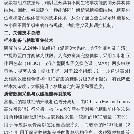
设聚糖组成数据库，难以区分具有不同生物学功能的同分异构体
结构。因此，亟需建立一种能够同时解析聚糖精细结构、糖基化
N-
位点和蛋白载体信息的技术体系，从分子层面全面揭示
糖基化
在小鼠不同组织中的分布规律、功能意义及其调控机制。
二、关键技术总结
样本制备与糖肽富集技术
24
8
7
研究首先从
种小鼠组织（涵盖
大系统，含
个脑区及血清）
中提取蛋白并酶解为肽段。为高效富集完整糖肽，采用亲水相互
HILIC
MAX
作用色谱（
）与混合型阴离子交换色谱（
）两步串联
22
pH
策略，显著去除非糖肽干扰。对于
个组织，进一步通过高
HILIC
6
反相高效液相色谱将
富集的糖肽分级为
个馏分，有效降低
样本复杂度，大幅提升了糖肽鉴定的深度和覆盖度。
质谱数据采集与双碰撞能碎裂策略
Orbitrap Fusion Lumos
富集后的糖肽经纳升液相色谱分离后，由
高分辨质谱进行分析。核心技术创新在于对每个糖肽前体依次采
HCD
33%
用两种碰撞能进行数据依赖性采集：较高的
能量（
）
HCD
2
用于碎裂肽段骨架以鉴定氨基酸序列，而较低的
能量（
0%
）则用于保留并解析完整的聚糖结构信息。这种双碰撞能策