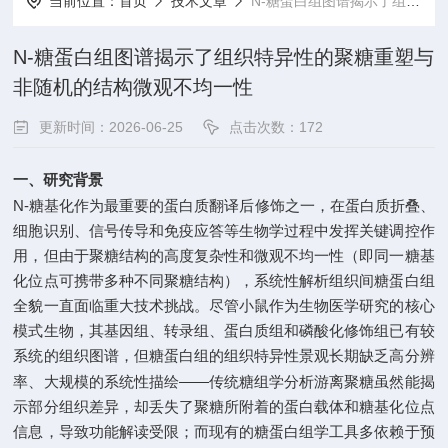
当前位置：
首页
技术文章
N-糖蛋白组图谱揭示了组织特异性的聚糖重塑与非随机的结构微观不均一性
N-糖蛋白组图谱揭示了组织特异性的聚糖重塑与
非随机的结构微观不均一性
更新时间：2026-06-25
点击次数：172
一、研究背景
N-
糖基化作为最重要的蛋白质翻译后修饰之一，在蛋白质折叠、
细胞识别、信号传导和免疫应答等生物学过程中发挥关键调控作
用，但由于聚糖结构的高度复杂性和微观不均一性（即同一糖基
化位点可携带多种不同聚糖结构），系统性解析组织间糖蛋白组
全貌一直面临重大技术挑战。尽管小鼠作为生物医学研究的核心
模式生物，其基因组、转录组、蛋白质组和磷酸化修饰组已有较
系统的组织图谱，但糖蛋白组的组织特异性景观长期缺乏高分辨
——
率、大规模的系统性描绘
传统糖组学分析游离聚糖虽然能揭
示部分组织差异，却丢失了聚糖所附着的蛋白载体和糖基化位点
信息，导致功能解读受限；而现有的糖蛋白组学工具多依赖于预