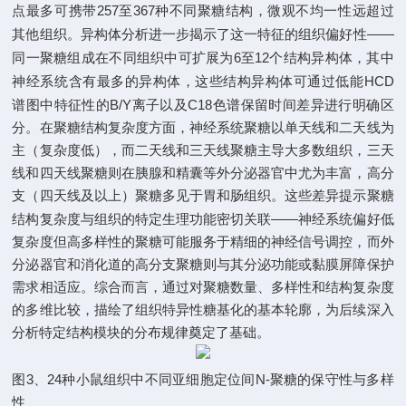
257
367
点最多可携带
至
种不同聚糖结构，微观不均一性远超过
——
其他组织。异构体分析进一步揭示了这一特征的组织偏好性
6
12
同一聚糖组成在不同组织中可扩展为
至
个结构异构体，其中
HCD
神经系统含有最多的异构体，这些结构异构体可通过低能
B/Y
C18
谱图中特征性的
离子以及
色谱保留时间差异进行明确区
分。在聚糖结构复杂度方面，神经系统聚糖以单天线和二天线为
主（复杂度低），而二天线和三天线聚糖主导大多数组织，三天
线和四天线聚糖则在胰腺和精囊等外分泌器官中尤为丰富，高分
支（四天线及以上）聚糖多见于胃和肠组织。这些差异提示聚糖
——
结构复杂度与组织的特定生理功能密切关联
神经系统偏好低
复杂度但高多样性的聚糖可能服务于精细的神经信号调控，而外
分泌器官和消化道的高分支聚糖则与其分泌功能或黏膜屏障保护
需求相适应。综合而言，通过对聚糖数量、多样性和结构复杂度
的多维比较，描绘了组织特异性糖基化的基本轮廓，为后续深入
分析特定结构模块的分布规律奠定了基础。
3
24
N-
图
、
种小鼠组织中不同亚细胞定位间
聚糖的保守性与多样
性