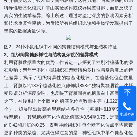
变异幅度远大于技术重复间的波动，这有力地证明观察到的组织
特异性糖基化模式并非由实验操作或仪器误差引起，而是反映了
真实的生物学差异
。综上所述，通过对鉴定深度的影响因素分析
和技术重复性评估，为后续所有跨组织比较和生物学发现提供了
坚实的数据质量保障。
2
24
图
、
种小鼠组织中不同的聚糖结构模式与亚结构特征
3
、组织间聚糖多样性与结构复杂度的差异模式
利用肾脏数据量大的优势，作者进一步探究了性别对糖基化的潜
在影响
；
聚焦于不同小鼠组织在聚糖结构多样性与复杂度上的特
征差异，揭示了组织特异性的糖基化规律。在糖基化位点数量
2,133
898
上，肾脏以
个糖基化位点修饰以
种独特聚糖居首，这既
受质谱分析深度影响，也反映了肾脏固有的糖蛋白丰富度；相比
1,322
1,714
之下，神经系统七个脑区的糖基化位点数量中等（
至
818
992
个），却展现出最高的聚糖结构多样性（每脑区
至
种独
电话咨询
/
0.54
0.75
特聚糖），其聚糖
糖基化位点比值高达
至
，远高于肾脏
0.42
0.25
的
和肝脏的
，表明神经组织中每个糖基化位点平均携带
更多种类的聚糖。尤其值得注意的是，神经组织中单个糖基化位