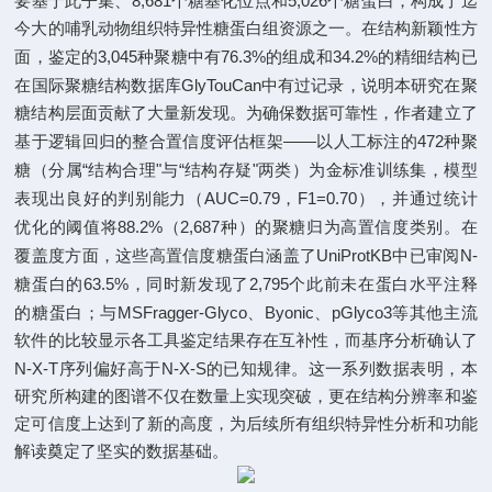
8,681
5,026
要基于此子集、
个糖基化位点和
个糖蛋白，构成了迄
今大的哺乳动物组织特异性糖蛋白组资源之一。在结构新颖性方
3,045
76.3%
34.2%
面，鉴定的
种聚糖中有
的组成和
的精细结构已
GlyTouCan
在国际聚糖结构数据库
中有过记录，说明本研究在聚
糖结构层面贡献了大量新发现。为确保数据可靠性，作者建立了
——
472
基于逻辑回归的整合置信度评估框架
以人工标注的
种聚
“
"
“
"
糖（分属
结构合理
与
结构存疑
两类）为金标准训练集，模型
AUC=0.79
F1=0.70
表现出良好的判别能力（
，
），并通过统计
88.2%
2,687
优化的阈值将
（
种）的聚糖归为高置信度类别。在
UniProtKB
N-
覆盖度方面，这些高置信度糖蛋白涵盖了
中已审阅
63.5%
2,795
糖蛋白的
，同时新发现了
个此前未在蛋白水平注释
MSFragger-Glyco
Byonic
pGlyco3
的糖蛋白；与
、
、
等其他主流
软件的比较显示各工具鉴定结果存在互补性，而基序分析确认了
N-X-T
N-X-S
序列偏好高于
的已知规律。这一系列数据表明，本
研究
所构建的图谱不仅在数量上实现突破，更在结构分辨率和鉴
定可信度上达到了新的高度
，为后续所有组织特异性分析和功能
解读奠定了坚实的数据基础。