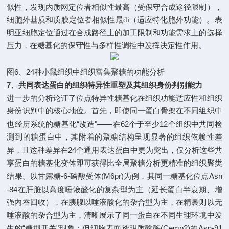
似性，发现内质网定位者相似性最高（受保守合成途径限制），
细胞外基质和质膜定位者相似性最di（适应特化胞外功能）。
表
明
亚细胞定位通过在合成路径上的加工限制和功能需求上的选择
压力，在糖基化的保守性与多样性调控中发挥决定性作用
。
6
24
图
、
种小鼠组织中组织富集聚糖的功能分析
7
、共同表达蛋白的组织特异性重塑及其组织身份判别能力
进一步的分析
论证了位点特异性糖基化在组织功能适应性和组织
身份识别中的核心地位。首先，即使同一蛋白骨架在不同组织中
“
"——
62
12
也经历系统的糖基化
改造
在
个于至少
个组织中共同检
测到的糖蛋白中，其附着的聚糖结构呈现显著的组织依赖性差
24
异，且这种差异在
个通用表达蛋白中更为突出，仅分析这些共
享蛋白的糖基化变体即可获得比全局聚糖分析更精准的组织聚类
-6-
(M6pr)
Asn
结果。以甘露糖
磷酸受体
为例，其同一糖基化位点
-84
在肝脏以高度唾液酸化的复杂型为主（延长蛋白半衰期、增
强内吞回收），在胰腺以唾液酸化的杂合型为主，在精囊则以无
唾液酸的杂合型为主，清晰展示了同一蛋白在不同生理环境中发
“
"
(Cemp2)
Asn-91
生的
糖型开关
现象；但细胞表面透明质酸酶
的