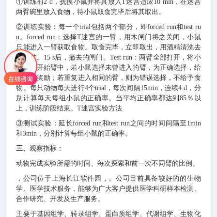
①训练前2 d，抚摸小鼠并将其放入T迷宫适应10 min，在迷宫
两臂碗里放入食物，待小鼠取食完毕后将其取出。
②训练实验：每一个trial包括两个部分，即forced run和test ru
n。forced run：选择T迷宫的一臂，用木闸门将之关闭，小鼠
只能进入一臂获取食物。取食完毕，立即取出，用酒精清洗去
除气味。15 s后，撤去的闸门。Test run：两臂全部打开，将小
鼠放入开始臂中，若小鼠选择未曾进入的臂，为正确选择，给
予食物奖励；若重复进入相同的臂，则为错误选择，不给予食
物。每只动物每天进行4个trial，每次间隔15min，连续4 d，分
别计算每天每组小鼠的正确率。当平均正确率都达到85％以
上，训练阶段结束。T迷宫实验方法
③测试实验：延长forced run和test run之间的时间间隔至1min
和3min，分别计算每组小鼠的正确率。
三、
观察指标：
动物完成实验所需的时间、每次探索和前一次不同臂的比例。
，公司位于上海长江软件园，。公司目前具备较好的的生物
学、医学技术服务，能够为广大客户提供医学科研样本检测、
合作研究、开发及生产服务。
主要于基因组学、转录组学、蛋白质组学、代谢组学、生物化