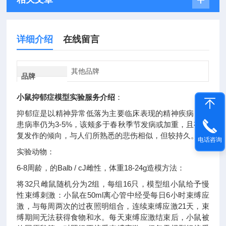
详细介绍
在线留言
其他品牌
品牌
小鼠抑郁症模型
实验服务介绍
：
抑郁症是以精神异常低落为主要临床表现的精神疾病，其
患病率仍为3-5%，该颊多于春秋季节发病或加重，且有反
复发作的倾向，与人们所熟悉的悲伤相似，但较持久。
电话咨询
实验动物：
6-8周龄，的Balb / cJ雌性，体重18-24g造模方法：
将32只雌鼠随机分为2组，每组16只，模型组小鼠给予慢
性束缚刺激：小鼠在50ml离心管中经受每日6小时束缚应
激，与每周两次的过夜照明组合，连续束缚应激21天，束
缚期间无法获得食物和水。每天束缚应激结束后，小鼠被