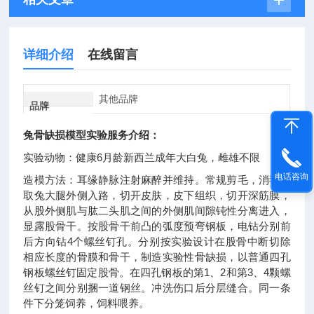
详细介绍
在线留言
其他品牌
品牌
兔骨缺损模型
实验服务介绍：
实验动物：健康6月龄新西兰成年大白兔，雌雄不限
电话咨询
造模方法：耳缘静脉注射麻醉并维持。常规剪毛，消毒。
取兔大腿外侧入路，切开皮肤，皮下组织，切开深筋膜，
从股外侧肌与肱二头肌之间的外侧肌间隙钝性分离进入，
显露股骨干。按股骨干前凸的弧度预弯钢板，电钻分别前
后方向钻4个螺丝钉孔。分别按实验设计在股骨中断切除
相应长度的骨膜和骨干，制造实验性骨缺损，以普通四孔
钢板螺丝钉固定股骨。在四孔钢板的第1、2和第3、4颗螺
丝钉之间分别捆一道钢丝。冲洗伤口后分层缝合。同一条
件下分笼饲养，饲料喂养。