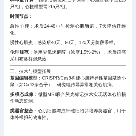
只/组，心梗模型需≥15只/组
。
时间节点
：
急性心梗：术后24-48小时检测心肌酶谱，7天评估纤维
化
。
慢性心肌炎：感染后40天、80天、120天分阶段采样
。
伦理规范
：使用异氟烷麻醉（浓度1.5%-2%），术后镇痛
采用布洛芬混悬液
。
三、技术与模型拓展
基因编辑模型
：CRISPR/Cas9构建心肌特异性基因敲除小
鼠（如Cx43杂合子），研究电传导异常相关心肌病
。
多模态成像
：微型MRI联合荧光标记技术实现活体心肌损
伤动态监测
。
类器官整合
：心肌细胞与成纤维细胞共培养类器官，用于
体外模拟药物毒性
。