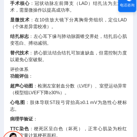
手术核心
：冠状动脉左前降支（LAD）结扎法为主流技
电话咨询
术，需显微操作以提高成功率
。
显微技术
：在10倍放大镜下分离胸骨旁组织，定位LAD
（个体差异需校准）
。
结扎标志
：左心耳下缘与肺动脉圆锥交界处，结扎后心肌
变苍白、搏动减弱
。
替代技术
：挤心脏法结合结扎可加速缺血，但需控制力度
以避免心室破裂
。
评价体系
功能评估
：
超声心动图
：检测左室射血分数（LVEF）、室壁运动异常
（模型组LVEF下降≥30%）
。
心电图
：肢体导联ST段弓背抬高≥0.1 mV为急性心梗标
志
。
病理学验证
：
TTC染色
：梗死区呈白色（坏死），正常心肌染为粉红
色，定量计算梗死面积
。