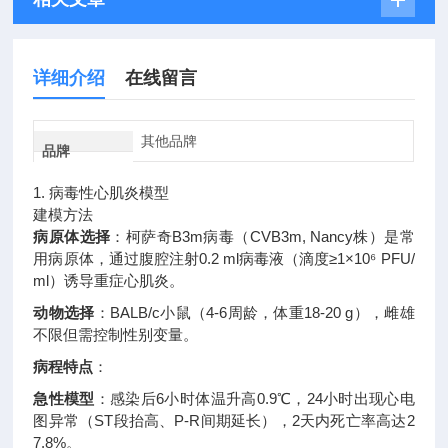
详细介绍
在线留言
其他品牌
品牌
1. 病毒性心肌炎模型
建模方法
病原体选择
：柯萨奇B3m病毒（CVB3m, Nancy株）是常
用病原体，通过腹腔注射0.2 ml病毒液（滴度≥1×10⁶ PFU/
ml）诱导重症心肌炎
。
动物选择
：BALB/c小鼠（4-6周龄，体重18-20 g），雌雄
不限但需控制性别变量
。
病程特点
：
急性模型
：感染后6小时体温升高0.9℃，24小时出现心电
图异常（ST段抬高、P-R间期延长），2天内死亡率高达2
7.8%
。