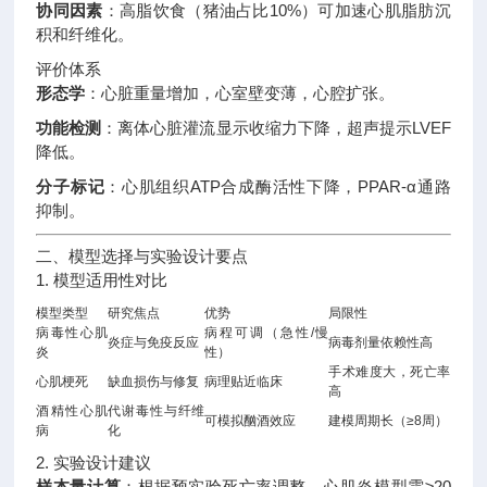
协同因素
：高脂饮食（猪油占比10%）可加速心肌脂肪沉
积和纤维化
。
评价体系
形态学
：心脏重量增加，心室壁变薄，心腔扩张
。
功能检测
：离体心脏灌流显示收缩力下降，超声提示LVEF
降低
。
分子标记
：心肌组织ATP合成酶活性下降，PPAR-α通路
抑制
。
二、模型选择与实验设计要点
1. 模型适用性对比
模型类型
研究焦点
优势
局限性
病毒性心肌
病程可调（急性/慢
炎症与免疫反应
病毒剂量依赖性高
炎
性）
手术难度大，死亡率
心肌梗死
缺血损伤与修复
病理贴近临床
高
酒精性心肌
代谢毒性与纤维
可模拟酗酒效应
建模周期长（≥8周）
病
化
2. 实验设计建议
样本量计算
：根据预实验死亡率调整，心肌炎模型需≥20