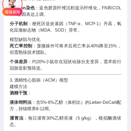
Masson染色
：蓝色胶原纤维沉积提示纤维化，FN和COL
3A1基因表达上调
。
分子机制
：梗死区促炎基因（TNF-α、MCP-1）升高，氧
化应激标志物（MDA、SOD）异常
。
模型缺陷与优化
死亡率控制
：显微操作可将术后死亡率从40%降至15%，
但需熟练技术团队
。
个体差异
：约20%小鼠存在冠状动脉分支变异，需术前行
冠脉造影预筛选
。
3. 酒精性心肌病（ACM）模型
建模方法
酒精干预
：
液体饲料法
：含5%-6%乙醇（体积比）的Lieber-DeCarli配
方，持续喂养8-12周
。
灌胃法
：每日灌胃30%乙醇溶液（5 g/kg），模拟酗酒状
态。