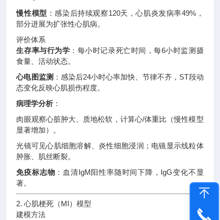
慢性模型
：感染后持续观察120天，心肌炎发病率49%，
部分进展为扩张性心肌病
。
评价体系
生存率与行为学
：每小时记录死亡时间，每6小时监测摄
食量、活动状态
。
心电图监测
：感染后24小时心率加快、节律不齐，ST段动
态变化反映心肌损伤程度
。
病理学分析
：
肉眼观察心脏肿大、质地松软，计算心/体重比（慢性模型
显著增加）
。
光镜可见心肌细胞溶解、炎性细胞浸润；电镜显示线粒体
肿胀、肌丝断裂
。
免疫标志物
：血清IgM阳性率随时间下降，IgG变化不显
著
。
2. 心肌梗死（MI）模型
建模方法