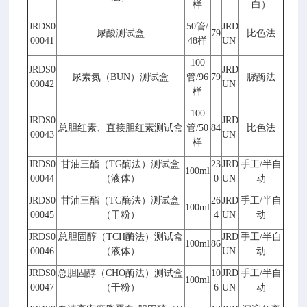
样
白）
JRDS0
50
管
/
JRD
尿酸测试盒
79
比色法
00041
48
样
UN
100
JRDS0
JRD
尿素氮（
BUN
）测试盒
管
/96
79
脲酶法
00042
UN
样
100
JRDS0
JRD
总胆红素、直接胆红素测试盒
管
/50
84
比色法
00043
UN
样
JRDS0
甘油三酯（
TG
酶法）测试盒
23
JRD
手工
/
半自
100ml
00044
（液体）
0
UN
动
JRDS0
甘油三酯（
TG
酶法）测试盒
26
JRD
手工
/
半自
100ml
00045
（干粉）
4
UN
动
JRDS0
总胆固醇（
TCH
酶法）测试盒
JRD
手工
/
半自
100ml
86
00046
（液体）
UN
动
JRDS0
总胆固醇（
CHO
酶法）测试盒
10
JRD
手工
/
半自
100ml
00047
（干粉）
6
UN
动