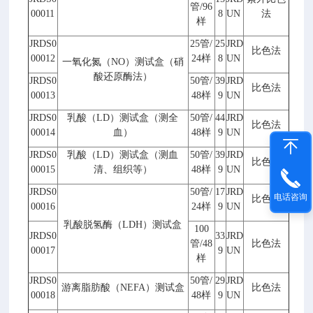
管
/96
00011
8
UN
法
样
JRDS0
25
管
/
25
JRD
比色法
00012
24
样
8
UN
一氧化氮（
NO
）测试盒（硝
酸还原酶法）
JRDS0
50
管
/
39
JRD
比色法
00013
48
样
9
UN
JRDS0
乳酸（
LD
）测试盒（测全
50
管
/
44
JRD
比色法
00014
血）
48
样
9
UN
JRDS0
乳酸（
LD
）测试盒（测血
50
管
/
39
JRD
比色法
00015
清、组织等）
48
样
9
UN
JRDS0
50
管
/
17
JRD
电话咨询
比色法
00016
24
样
9
UN
乳酸脱氢酶（
LDH
）测试盒
100
JRDS0
33
JRD
管
/48
比色法
00017
9
UN
样
JRDS0
50
管
/
29
JRD
游离脂肪酸（
NEFA
）测试盒
比色法
00018
48
样
9
UN