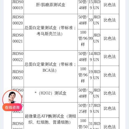
JRDS0
50
管
/
15
JRD
肝
/
肌糖原测试盒
比色法
00019
48
样
9
UN
JRDS0
50
管
/
JRD
59
比色法
00020
48
样
UN
总蛋白定量测试盒（带标准；
100
考马斯亮兰法）
JRDS0
JRD
管
/96
99
比色法
00021
UN
样
JRDS0
50
管
/
14
JRD
比色法
00022
48
样
9
UN
总蛋白定量测试盒（带标准；
100
BCA
法）
JRDS0
19
JRD
管
/96
比色法
00023
9
UN
样
JRDS0
50
管
/
JRD
*（
H2O2
）测试盒
79
比色法
00024
48
样
UN
JRDS0
50
管
/
17
JRD
比色法
00025
25
样
9
UN
超微量总
ATP
酶测试盒（测组
100
织、红细胞、普通细胞）
JRDS0
31
JRD
管
/50
比色法