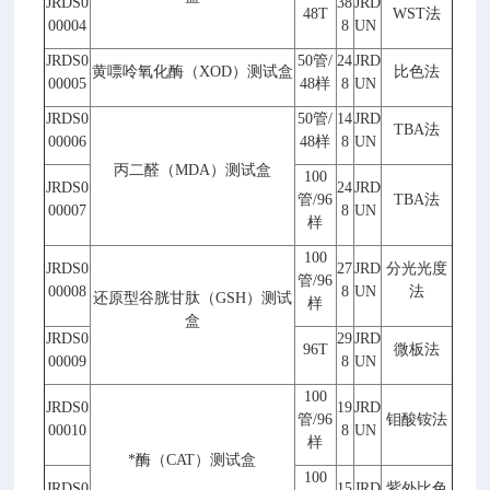
JRDS0
38
JRD
48T
WST
法
00004
8
UN
JRDS0
50
管
/
24
JRD
黄嘌呤氧化酶（
XOD
）测试盒
比色法
00005
48
样
8
UN
JRDS0
50
管
/
14
JRD
TBA
法
00006
48
样
8
UN
丙二醛（
MDA
）测试盒
100
JRDS0
24
JRD
管
/96
TBA
法
00007
8
UN
样
100
JRDS0
27
JRD
分光光度
管
/96
00008
8
UN
法
还原型谷胱甘肽（
GSH
）测试
样
盒
JRDS0
29
JRD
96T
微板法
00009
8
UN
100
JRDS0
19
JRD
管
/96
钼酸铵法
00010
8
UN
样
*酶（
CAT
）测试盒
100
JRDS0
15
JRD
紫外比色