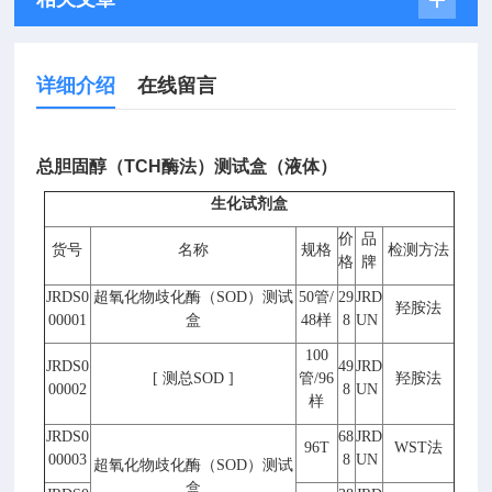
详细介绍
在线留言
总胆固醇（TCH酶法）测试盒（液体）
生化试剂盒
价
品
货号
名称
规格
检测方法
格
牌
JRDS0
超氧化物歧化酶（
SOD
）测试
50
管
/
29
JRD
羟胺法
00001
盒
48
样
8
UN
100
JRDS0
49
JRD
[
测总
SOD ]
管
/96
羟胺法
00002
8
UN
样
JRDS0
68
JRD
96T
WST
法
00003
8
UN
超氧化物歧化酶（
SOD
）测试
盒