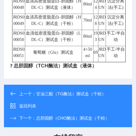
JRDS0
血清高密度脂蛋白
-
胆固醇（
H
12
JRD
沉淀分离
80ml
00048
DL-C
）测试盒（液体）
4
UN
法
(
手工
)
JRDS0
血清高密度脂蛋白
-
胆固醇（
H
12
JRD
沉淀分离
70ml
00049
DL-C
）测试盒（干粉）
8
UN
法
(
手工
)
JRDS0
血清低密度脂蛋白
-
胆固醇（
L
19
JRD
手工
/
半自
80ml
00050
DL-C
）测试盒（干粉）
3
UN
动
JRDS0
4
×
50
JRD
手工
/
半自
葡萄糖（
Glu
）测试盒
69
00051
ml
UN
动
?
总胆固醇（TCH酶法）测试盒（液体）
上一个：
甘油三酯（TG酶法）测试盒（干粉）
返回列表
下一个：
总胆固醇（CHO酶法）测试盒（干粉）