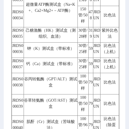
超微量
ATP
酶测试盒（
Na+K
150
+
、
Ca2+Mg2+
－
ATP
酶）
JRDS0
47
JRD
管
/50
比色法
00034
8
UN
样
JRDS0
己糖激酶（
HK
）测试盒（测
30
管
/
31
JRD
紫外比色
00035
组织、血清）
28
样
9
UN
法
JRDS0
30
管
/
JRD
比色法
钾（
K
）测试盒（带标准）
59
00036
25
样
UN
（上机）
JRDS0
30
管
/
JRD
比色法
钙（
Ca
）测试盒（带标准）
59
00037
25
样
UN
（上机）
100
JRDS0
谷丙转氨酶（
GPT/ALT
）测试
JRD
管
/50
79
比色法
00038
盒
UN
样
100
JRDS0
谷草转氨酶（
GOT/AST
）测试
JRD
管
/50
79
比色法
00039
盒
UN
样
100
比色法
JRDS0
肌酐（
Cr
）测试盒（苦味酸
JRD
管
/96
79
（除蛋
00040
法）
UN