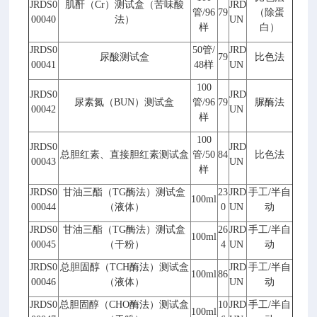
JRDS0
肌酐（
Cr
）测试盒（苦味酸
JRD
管
/96
79
（除蛋
00040
法）
UN
样
白）
JRDS0
50
管
/
JRD
尿酸测试盒
79
比色法
00041
48
样
UN
100
JRDS0
JRD
尿素氮（
BUN
）测试盒
管
/96
79
脲酶法
00042
UN
样
100
JRDS0
JRD
总胆红素、直接胆红素测试盒
管
/50
84
比色法
00043
UN
样
JRDS0
甘油三酯（
TG
酶法）测试盒
23
JRD
手工
/
半自
100ml
00044
（液体）
0
UN
动
JRDS0
甘油三酯（
TG
酶法）测试盒
26
JRD
手工
/
半自
100ml
00045
（干粉）
4
UN
动
JRDS0
总胆固醇（
TCH
酶法）测试盒
JRD
手工
/
半自
100ml
86
00046
（液体）
UN
动
JRDS0
总胆固醇（
CHO
酶法）测试盒
10
JRD
手工
/
半自
100ml