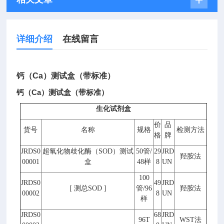
详细介绍
在线留言
钙（Ca）测试盒（带标准）
钙（Ca）测试盒（带标准）
生化试剂盒
价
品
货号
名称
规格
检测方法
格
牌
JRDS0
超氧化物歧化酶（
SOD
）测试
50
管
/
29
JRD
羟胺法
00001
盒
48
样
8
UN
100
JRDS0
49
JRD
[
测总
SOD ]
管
/96
羟胺法
00002
8
UN
样
JRDS0
68
JRD
96T
WST
法