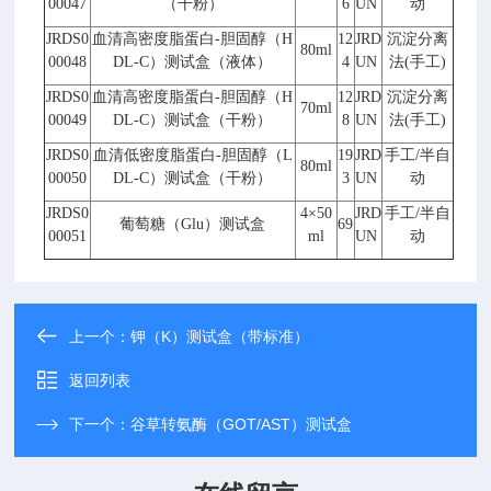
00047
（干粉）
6
UN
动
JRDS0
血清高密度脂蛋白
-
胆固醇（
H
12
JRD
沉淀分离
80ml
00048
DL-C
）测试盒（液体）
4
UN
法
(
手工
)
JRDS0
血清高密度脂蛋白
-
胆固醇（
H
12
JRD
沉淀分离
70ml
00049
DL-C
）测试盒（干粉）
8
UN
法
(
手工
)
JRDS0
血清低密度脂蛋白
-
胆固醇（
L
19
JRD
手工
/
半自
80ml
00050
DL-C
）测试盒（干粉）
3
UN
动
JRDS0
4
×
50
JRD
手工
/
半自
葡萄糖（
Glu
）测试盒
69
00051
ml
UN
动
上一个：
钾（K）测试盒（带标准）
返回列表
下一个：
谷草转氨酶（GOT/AST）测试盒