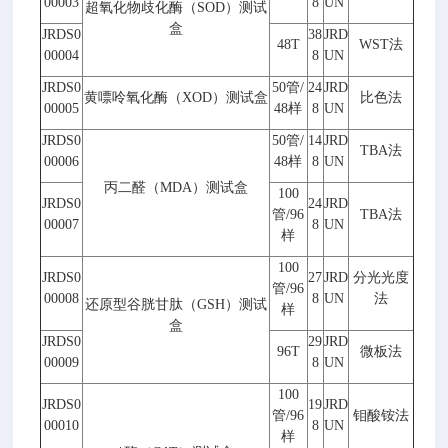
00003
8
UN
超氧化物歧化酶（
SOD
）测试
盒
JRDS0
38
JRD
48T
WST
法
00004
8
UN
JRDS0
50
管
/
24
JRD
黄嘌呤氧化酶（
XOD
）测试盒
比色法
00005
48
样
8
UN
JRDS0
50
管
/
14
JRD
TBA
法
00006
48
样
8
UN
丙二醛（
MDA
）测试盒
100
JRDS0
24
JRD
管
/96
TBA
法
00007
8
UN
样
100
JRDS0
27
JRD
分光光度
管
/96
00008
8
UN
法
还原型谷胱甘肽（
GSH
）测试
样
盒
JRDS0
29
JRD
96T
微板法
00009
8
UN
100
JRDS0
19
JRD
管
/96
钼酸铵法
00010
8
UN
样