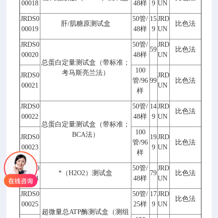
00018
48
样
9
UN
JRDS0
50
管
/
15
JRD
肝
/
肌糖原测试盒
比色法
00019
48
样
9
UN
JRDS0
50
管
/
JRD
59
比色法
00020
48
样
UN
总蛋白定量测试盒（带标准；
100
考马斯亮兰法）
JRDS0
JRD
管
/96
99
比色法
00021
UN
样
JRDS0
50
管
/
14
JRD
比色法
00022
48
样
9
UN
总蛋白定量测试盒（带标准；
100
BCA
法）
JRDS0
19
JRD
管
/96
比色法
00023
9
UN
样
JRDS0
50
管
/
JRD
*（
H2O2
）测试盒
79
比色法
00024
48
样
UN
JRDS0
50
管
/
17
JRD
比色法
00025
25
样
9
UN
超微量总
ATP
酶测试盒（测组