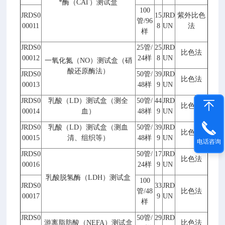
*酶（
CAT
）测试盒
100
JRDS0
15
JRD
紫外比色
管
/96
00011
8
UN
法
样
JRDS0
25
管
/
25
JRD
比色法
00012
24
样
8
UN
一氧化氮（
NO
）测试盒（硝
酸还原酶法）
JRDS0
50
管
/
39
JRD
比色法
00013
48
样
9
UN
JRDS0
乳酸（
LD
）测试盒（测全
50
管
/
44
JRD
比色法
00014
血）
48
样
9
UN
JRDS0
乳酸（
LD
）测试盒（测血
50
管
/
39
JRD
比色法
00015
清、组织等）
48
样
9
UN
电话咨询
JRDS0
50
管
/
17
JRD
比色法
00016
24
样
9
UN
乳酸脱氢酶（
LDH
）测试盒
100
JRDS0
33
JRD
管
/48
比色法
00017
9
UN
样
JRDS0
50
管
/
29
JRD
游离脂肪酸（
NEFA
）测试盒
比色法