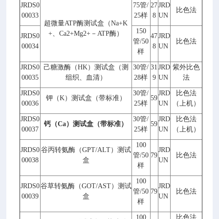
JRDS0
75
管
/
27
JRD
比色法
00033
25
样
8
UN
超微量
ATP
酶测试盒（
Na+K
150
+
、
Ca2+Mg2+
－
ATP
酶）
JRDS0
47
JRD
管
/50
比色法
00034
8
UN
样
JRDS0
己糖激酶（
HK
）测试盒（测
30
管
/
31
JRD
紫外比色
00035
组织、血清）
28
样
9
UN
法
JRDS0
30
管
/
JRD
比色法
钾（
K
）测试盒（带标准）
59
00036
25
样
UN
（上机）
JRDS0
30
管
/
JRD
比色法
钙（
Ca
）测试盒（带标准）
59
00037
25
样
UN
（上机）
100
JRDS0
谷丙转氨酶（
GPT/ALT
）测试
JRD
管
/50
79
比色法
00038
盒
UN
样
100
JRDS0
谷草转氨酶（
GOT/AST
）测试
JRD
管
/50
79
比色法
00039
盒
UN
样
100
比色法