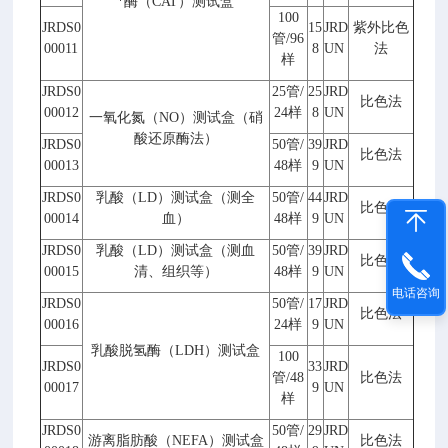
*酶（
CAT
）测试盒
100
JRDS0
15
JRD
紫外比色
管
/96
00011
8
UN
法
样
JRDS0
25
管
/
25
JRD
比色法
00012
24
样
8
UN
一氧化氮（
NO
）测试盒（硝
酸还原酶法）
JRDS0
50
管
/
39
JRD
比色法
00013
48
样
9
UN
JRDS0
乳酸（
LD
）测试盒（测全
50
管
/
44
JRD
比色法
00014
血）
48
样
9
UN
JRDS0
乳酸（
LD
）测试盒（测血
50
管
/
39
JRD
比色法
00015
清、组织等）
48
样
9
UN
电话咨询
JRDS0
50
管
/
17
JRD
比色法
00016
24
样
9
UN
乳酸脱氢酶（
LDH
）测试盒
100
JRDS0
33
JRD
管
/48
比色法
00017
9
UN
样
JRDS0
50
管
/
29
JRD
游离脂肪酸（
NEFA
）测试盒
比色法