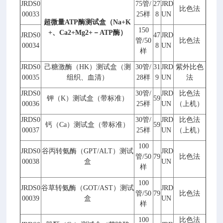
JRDS0
75
管
/
27
JRD
比色法
00033
25
样
8
UN
超微量
ATP
酶测试盒（
Na+K
150
+
、
Ca2+Mg2+
－
ATP
酶）
JRDS0
47
JRD
管
/50
比色法
00034
8
UN
样
JRDS0
己糖激酶（
HK
）测试盒（测
30
管
/
31
JRD
紫外比色
00035
组织、血清）
28
样
9
UN
法
JRDS0
30
管
/
JRD
比色法
钾（
K
）测试盒（带标准）
59
00036
25
样
UN
（上机）
JRDS0
30
管
/
JRD
比色法
钙（
Ca
）测试盒（带标准）
59
00037
25
样
UN
（上机）
100
JRDS0
谷丙转氨酶（
GPT/ALT
）测试
JRD
管
/50
79
比色法
00038
盒
UN
样
100
JRDS0
谷草转氨酶（
GOT/AST
）测试
JRD
管
/50
79
比色法
00039
盒
UN
样
100
比色法