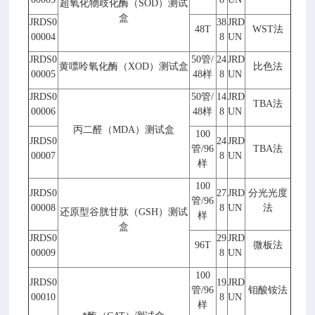
超氧化物歧化酶（
SOD
）测试
盒
JRDS0
38
JRD
48T
WST
法
00004
8
UN
JRDS0
50
管
/
24
JRD
黄嘌呤氧化酶（
XOD
）测试盒
比色法
00005
48
样
8
UN
JRDS0
50
管
/
14
JRD
TBA
法
00006
48
样
8
UN
丙二醛（
MDA
）测试盒
100
JRDS0
24
JRD
管
/96
TBA
法
00007
8
UN
样
100
JRDS0
27
JRD
分光光度
管
/96
00008
8
UN
法
还原型谷胱甘肽（
GSH
）测试
样
盒
JRDS0
29
JRD
96T
微板法
00009
8
UN
100
JRDS0
19
JRD
管
/96
钼酸铵法
00010
8
UN
样