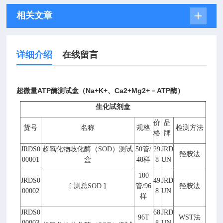
相关文章
详细介绍
在线留言
超微量ATP酶测试盒（Na+K+、Ca2+Mg2+－ATP酶）
生化试剂盒
价
品
货号
名称
规格
检测方法
格
牌
JRDS0
超氧化物歧化酶（
SOD
）测试
50
管
/
29
JRD
羟胺法
00001
盒
48
样
8
UN
100
JRDS0
49
JRD
[
测总
SOD ]
管
/96
羟胺法
00002
8
UN
样
JRDS0
68
JRD
96T
WST
法
00003
8
UN