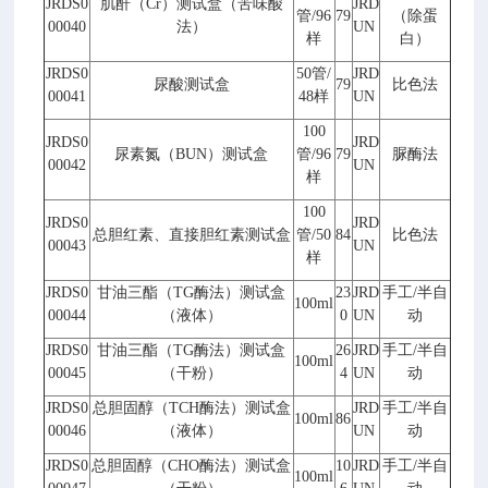
JRDS0
肌酐（
Cr
）测试盒（苦味酸
JRD
管
/96
79
（除蛋
00040
法）
UN
样
白）
JRDS0
50
管
/
JRD
尿酸测试盒
79
比色法
00041
48
样
UN
100
JRDS0
JRD
尿素氮（
BUN
）测试盒
管
/96
79
脲酶法
00042
UN
样
100
JRDS0
JRD
总胆红素、直接胆红素测试盒
管
/50
84
比色法
00043
UN
样
JRDS0
甘油三酯（
TG
酶法）测试盒
23
JRD
手工
/
半自
100ml
00044
（液体）
0
UN
动
JRDS0
甘油三酯（
TG
酶法）测试盒
26
JRD
手工
/
半自
100ml
00045
（干粉）
4
UN
动
JRDS0
总胆固醇（
TCH
酶法）测试盒
JRD
手工
/
半自
100ml
86
00046
（液体）
UN
动
JRDS0
总胆固醇（
CHO
酶法）测试盒
10
JRD
手工
/
半自
100ml