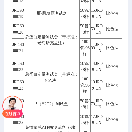
00018
48
样
9
UN
JRDS0
50
管
/
15
JRD
肝
/
肌糖原测试盒
比色法
00019
48
样
9
UN
JRDS0
50
管
/
JRD
59
比色法
00020
48
样
UN
总蛋白定量测试盒（带标准；
100
考马斯亮兰法）
JRDS0
JRD
管
/96
99
比色法
00021
UN
样
JRDS0
50
管
/
14
JRD
比色法
00022
48
样
9
UN
总蛋白定量测试盒（带标准；
100
BCA
法）
JRDS0
19
JRD
管
/96
比色法
00023
9
UN
样
JRDS0
50
管
/
JRD
*（
H2O2
）测试盒
79
比色法
00024
48
样
UN
JRDS0
50
管
/
17
JRD
比色法
00025
25
样
9
UN
超微量总
ATP
酶测试盒（测组