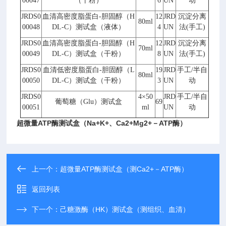
00047
（干粉）
6
UN
动
JRDS0
血清高密度脂蛋白
-
胆固醇（
H
12
JRD
沉淀分离
80ml
00048
DL-C
）测试盒（液体）
4
UN
法
(
手工
)
JRDS0
血清高密度脂蛋白
-
胆固醇（
H
12
JRD
沉淀分离
70ml
00049
DL-C
）测试盒（干粉）
8
UN
法
(
手工
)
JRDS0
血清低密度脂蛋白
-
胆固醇（
L
19
JRD
手工
/
半自
80ml
00050
DL-C
）测试盒（干粉）
3
UN
动
JRDS0
4
×
50
JRD
手工
/
半自
葡萄糖（
Glu
）测试盒
69
00051
ml
UN
动
超微量ATP酶测试盒（Na+K+、Ca2+Mg2+－ATP酶）
上一个：
超微量ATP酶测试盒（测Ca2+－ATP酶）
返回列表
下一个：
己糖激酶（HK）测试盒（测组织、血清）