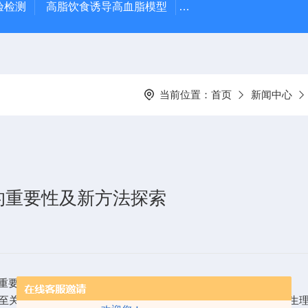
验检测
高脂饮食诱导高血脂模型
高脂饮食诱导大鼠动脉
当前位置：
首页
新闻中心
的重要性及新方法探索
重要，并且随着科技的发展，新的分离方法也在不断探索与优化。
关重要。原代细胞直接来源于机体组织，保留了细胞在体时的生理