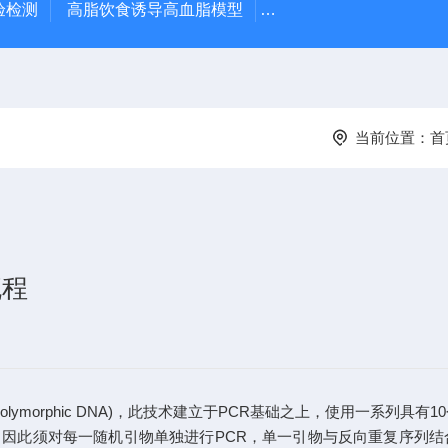
验检测
高脂饮食诱导高血脂模型
高脂饮食诱导大鼠动脉
当前位置：
首
流程
ied Polymorphic DNA)，此技术建立于PCR基础之上，使用一
因此须对每一随机引物单独进行PCR，单一引物与反向重复序列结