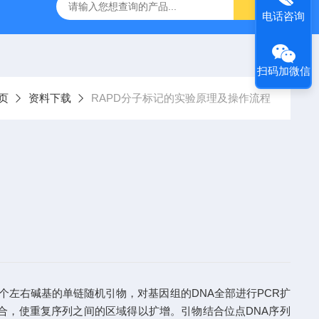
粥样硬化模型
尾静脉注射诱导高血脂症模型
心肌缺血模型
电话咨询
扫码加微信
页
资料下载
RAPD分子标记的实验原理及操作流程
系列具有10个左右碱基的单链随机引物，对基因组的DNA全部进行PCR扩
合，使重复序列之间的区域得以扩增。引物结合位点DNA序列