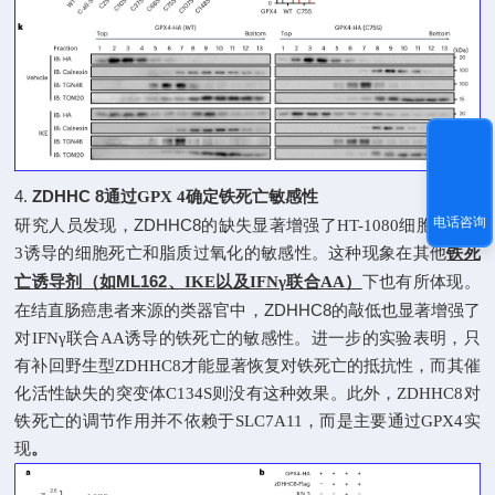
4.
ZDHHC 8
通过
GPX 4
确定铁死亡敏感性
电话咨询
ZDHHC8
研究人员发现，
的缺失显著增强了
HT-1080
细胞对
RSL
3
诱导的细胞死亡和脂质过氧化的敏感性。这种现象在其他
铁死
ML162
亡诱导剂（如
、
IKE
以及
IFNγ
联合
AA
）
下也有所体现。
ZDHHC8
在结直肠癌患者来源的类器官中，
的敲低也显著增强了
对
IFNγ
联合
AA
诱导的铁死亡的敏感性。进一步的实验表明，只
有补回野生型
ZDHHC8
才能显著恢复对铁死亡的抵抗性，而其催
化活性缺失的突变体
C134S
则没有这种效果。此外，
ZDHHC8
对
铁死亡的调节作用并不依赖于
SLC7A11
，而是主要通过
GPX4
实
现
。