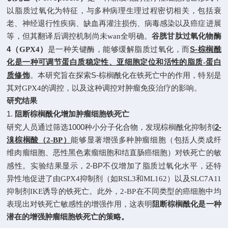
以脂质过氧化为特征，与多种病理生理过程密切相关，包括衰
老、神经退行性疾病、缺血再灌注损伤、病毒感染以及癌症进展
等，但其翻译后调控机制尚未wan全明确。
谷胱甘肽过氧化物酶
4
S-
（
GPX4
）
是一种关键酶，能够缓解脂质过氧化，而
棕榈酰
化是一种可调节蛋白质稳定性、亚细胞定位和活性的脂质
-
蛋白
S-
质修饰
。本研究旨在探索
棕榈酰化在铁死亡中的作用，特别是
其对
GPX4
的调控，以及这种调控对肿瘤免疫治疗的影响。
研究结果
1.
阻断棕榈酰化增加肿瘤细胞铁死亡
1000
2-
研究人员通过筛选
种小分子化合物，发现棕榈酰化抑制剂
溴棕榈酸（
2-BP
）
能够显著增强多种肿瘤细胞（包括人类成纤
维肉瘤细胞、恶性黑色素瘤细胞和结直肠癌细胞）对铁死亡的敏
2-BP
感性。实验结果显示，
不仅增加了脂质过氧化水平，还特
异性地促进了由
GPX4
抑制剂（如
RSL3
和
ML162
）以及
SLC7A11
抑制剂
IKE
诱导的铁死亡。此外，
2-BP
在不同类型的癌细胞中均
表现出对铁死亡敏感性的增强作用，这表明
阻断棕榈酰化是一种
潜在的增强肿瘤细胞铁死亡的策略。