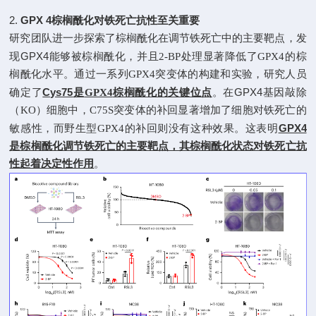
2.
GPX 4
棕榈酰化对铁死亡抗性至关重要
研究团队进一步探索了棕榈酰化在调节铁死亡中的主要靶点，发
GPX4
现
能够被棕榈酰化，并且
2-BP
处理显著降低了
GPX4
的棕
榈酰化水平。通过一系列
GPX4
突变体的构建和实验，研究人员
Cys75
GPX4
确定了
是
GPX4
棕榈酰化的关键位点
。在
基因敲除
（
KO
）细胞中，
C75S
突变体的补回显著增加了细胞对铁死亡的
GPX4
敏感性，而野生型
GPX4
的补回则没有这种效果。这表明
是棕榈酰化调节铁死亡的主要靶点，其棕榈酰化状态对铁死亡抗
性起着决定性作用
。