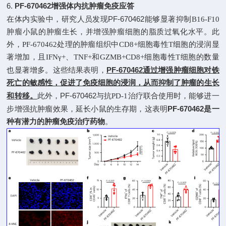
6.
PF-670462
增强体内抗肿瘤免疫应答
PF-670462
在体内实验中，研究人员发现
能够显著抑制
B16-F10
肿瘤小鼠的肿瘤生长，并增强肿瘤细胞的脂质过氧化水平。此
外，
PF-670462
处理的肿瘤组织中
CD8+
细胞毒性
T
细胞的浸润显
著增加，且
IFNγ+
、
TNF+
和
GZMB+CD8+
细胞毒性
T
细胞的数量
PF-670462
也显著增多。这些结果表明，
通过增强肿瘤细胞对铁
死亡的敏感性，促进了免疫细胞的浸润，从而抑制了肿瘤的生长
PF-670462
和转移。
此外，
与抗
PD-1
治疗联合使用时，能够进一
PF-670462
步增强抗肿瘤效果，延长小鼠的生存期，这表明
是一
种有潜力的肿瘤免疫治疗药物
。