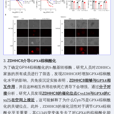
3.
ZDHHC8
介导
GPX4
棕榈酰化
GPX4
为了确定
棕榈酰化的
S-
酰基转移酶，研究人员对
ZDHHCs
家族的所有成员进行了筛选，发现
ZDHHC8
对增加
GPX4
棕榈酰
ZDHHC8
化水平的影响。共免疫沉淀实验表明，
能够与
GPX4
相
互作用
，并且这种相互作用在铁死亡诱导下会增强。通过
分子对
ZDHHC8
接
分析，研究人员发现
的催化位点
Cys134
与
GPX4
的
C
Cys75
ys75
在空间上接近
，
这可能解释了为什么
是
GPX4
棕榈酰
化的关键位点。此外，
ZDHHC8
的催化活性对于调节
GPX4
棕榈
酰化至关重要，其
C134S
突变体失去了对
GPX4
的棕榈酰化能