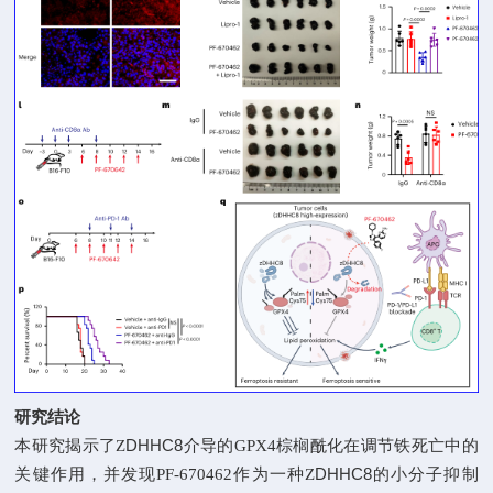
研究结论
DHHC8
本研究揭示了
Z
介导的
GPX4
棕榈酰化在调节铁死亡中的
DHHC8
关键作用，并发现
PF-670462
作为一种
Z
的小分子抑制