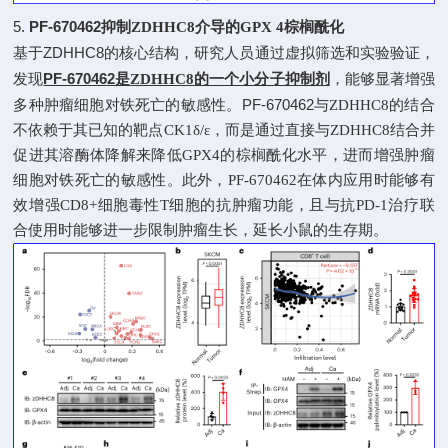
5.
PF-670462
抑制
ZDHHC8
介导的
GPX 4
棕榈酰化
ZDHHC8
基于
的核心结构，研究人员通过虚拟筛选和实验验证，
PF-670462
发现
是
ZDHHC8
的一个小分子抑制剂
，能够显著增强
PF-670462
多种肿瘤细胞对铁死亡的敏感性。
与
ZDHHC8
的结合
不依赖于其已知的靶点
CK1δ/ε
，而是通过直接与
ZDHHC8
结合并
促进其溶酶体降解来降低
GPX4
的棕榈酰化水平，进而增强肿瘤
细胞对铁死亡的敏感性。此外，
PF-670462
在体内应用时能够有
效增强
CD8+
细胞毒性
T
细胞的抗肿瘤功能，且与抗
PD-1
治疗联
合使用时能够进一步限制肿瘤生长，延长小鼠的生存期。