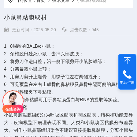
当前位置：
首页
技术文章
小鼠鼻粘膜取材
小鼠鼻粘膜取材
更新时间：2025-05-20
点击次数：945
1. 8周龄的BALB/c小鼠；
2. 颈椎脱臼处死小鼠，去掉头部皮肤；
3. 将剪刀伸进口腔，沿一侧下颌剪开小鼠脸颊部；
4. 分离暴露小鼠上颚；
5. 用剪刀剪开上颚骨，用镊子往左右两侧撬开；
电话咨询
6. 可见覆盖在左右上颌骨的鼻粘膜及鼻骨中隔两侧的鼻粘膜；
7. 用眼科镊夹下鼻粘膜。
8．取下的鼻粘膜可用于鼻粘膜蛋白与RNA的提取等实验。
组织学研究
小鼠鼻腔黏膜组织分为呼吸区黏膜和嗅区黏膜，结构和功能差异
大，疾病模型下病理表现不同。人类和小鼠嗅区黏膜分布差异
大。制作小鼠鼻部组织染色不建议直接提取鼻黏膜，分离小鼠头