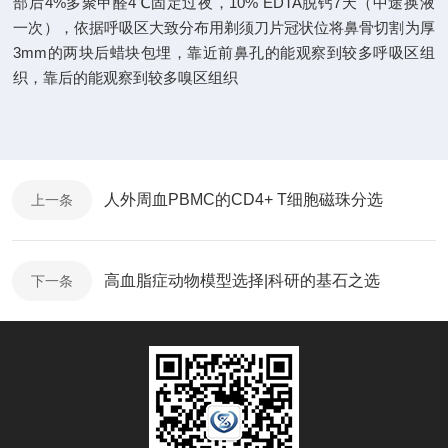
部后4%多聚甲醛4℃固定过夜，10% EDTA脱钙7天（中途换液
一次），依据呼吸区大致分布用剃须刀片冠状位将鼻骨切割为厚
3mm的两块后蜡块包埋，靠近前鼻孔的能观察到较多呼吸区组
织，靠后的能观察到较多嗅区组织
人外周血PBMC的CD4+ T细胞磁珠分选
上一条
高血脂症动物模型选择|科研的基石之选
下一条