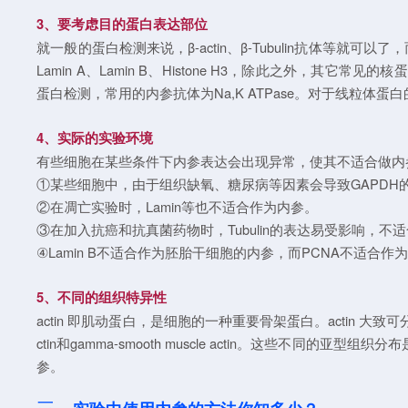
3、要考虑目的蛋白表达部位
就一般的蛋白检测来说，β-actin、β-Tubulin抗体
Lamin A、Lamin B、Histone H3，除此之外，其它常见的核
蛋白检测，常用的内参抗体为Na,K ATPase。对于线粒体蛋白
4、实际的实验环境
有些细胞在某些条件下内参表达会出现异常，使其不适合做内
①某些细胞中，由于组织缺氧、糖尿病等因素会导致GAPDH
②在凋亡实验时，Lamin等也不适合作为内参。
③在加入抗癌和抗真菌药物时，Tubulin的表达易受影响，不
④Lamin B不适合作为胚胎干细胞的内参，而PCNA不适
5、不同的组织特异性
actin 即肌动蛋白，是细胞的一种重要骨架蛋白。actin 大致可分为六种，其中四
ctin和gamma-smooth muscle actin。这些不同的亚型
参。