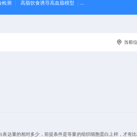
验检测
高脂饮食诱导高血脂模型
高脂饮食诱导大鼠动脉
当前
。目的蛋白表达量的相对多少，前提条件是等量的组织细胞蛋白上样，