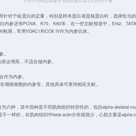
针对不同样品制备常用的内参以及它们的分子量
等就可以了，而针对于核蛋白的定量，特别是样本蛋白就是核蛋白时，选
蛋白内参还有PCNA、K70、K80等，在一些文献报道中，Erk2、TATA bind
的检测，常用VDAC1和COX IV作为内参抗体。
参。
的表达增高，不适合做内参。
适合作为内参。
合作为非增殖细胞的内参等。其他具体可查询相应文献。
种是不同肌肉组织特异性的，包括alpha-skeletal muscle actin、alpha
组织分布是不一样的，在肌肉组织中beta-actin分布就很少，心肌主要是alpha-