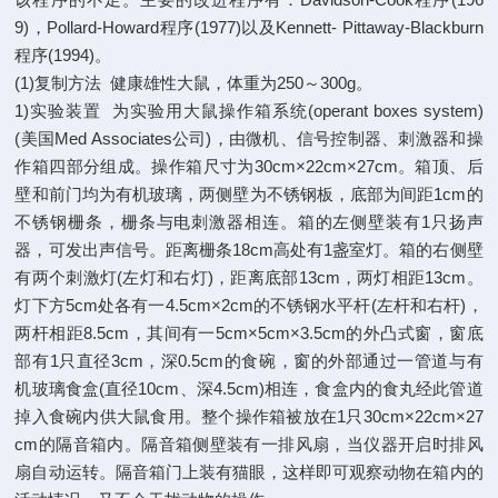
9)，Pollard-Howard程序(1977)以及Kennett- Pittaway-Blackburn
程序(1994)。
(1)复制方法 健康雄性大鼠，体重为250～300g。
1)实验装置 为实验用大鼠操作箱系统(operant boxes system)
(美国Med Associates公司)，由微机、信号控制器、刺激器和操
作箱四部分组成。操作箱尺寸为30cm×22cm×27cm。箱顶、后
壁和前门均为有机玻璃，两侧壁为不锈钢板，底部为间距1cm的
不锈钢栅条，栅条与电刺激器相连。箱的左侧壁装有1只扬声
器，可发出声信号。距离栅条18cm高处有1盏室灯。箱的右侧壁
有两个刺激灯(左灯和右灯)，距离底部13cm，两灯相距13cm。
灯下方5cm处各有一4.5cm×2cm的不锈钢水平杆(左杆和右杆)，
两杆相距8.5cm，其间有一5cm×5cm×3.5cm的外凸式窗，窗底
部有1只直径3cm，深0.5cm的食碗，窗的外部通过一管道与有
机玻璃食盒(直径10cm、深4.5cm)相连，食盒内的食丸经此管道
掉入食碗内供大鼠食用。整个操作箱被放在1只30cm×22cm×27
cm的隔音箱内。隔音箱侧壁装有一排风扇，当仪器开启时排风
扇自动运转。隔音箱门上装有猫眼，这样即可观察动物在箱内的