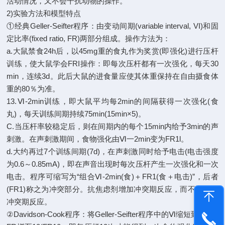
活动情况，又不会干扰动物的操作。
2)实验方法和模型特点
①经典Geller-Seifter程序：由变动间期(variable interval, VI)和固
定比率(fixed ratio, FR)两部分组成。操作方法为：
a.大鼠禁食24h后，以45mg重的食丸作为奖赏(即强化)进行压杆
训练，使大鼠学会FRI操作：即每次压杆都有一次强化，每天30
min，连续3d。此后大鼠的进食量应使其体重保持在自由摄食体
重的80％为准。
13.Ⅵ-2min训练，即大鼠平均每2min的间隔获得一次强化(食
丸)，每天训练间期持续75min(15min×5)。
C.当压杆率较稳定后，则在间期内的每个15min内给予3min的声
刺激。在声刺激期间，食物强化由Ⅵ一2min变为FR1l。
d.大约再过7个训练间期(7d)，在声刺激同时给予电击(电击强度
为0.6～0.85mA)，即在声音出现时每次压杆产生一次强化和一次
电击。程序可缩写为“组合Ⅵ-2min(食)＋FR1(食＋电击)”，后者
(FR1)称之为冲突部分。抗焦虑剂增加冲突期反应，而不影响非
冲突期反应。
②Davidson-Cook程序：将Geller-Seifter程序中的Ⅵ缩短到30s，