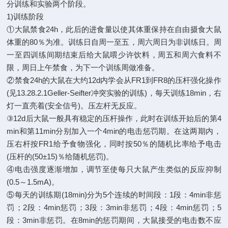
分训练和实验两个阶段。
1)训练阶段
①大鼠禁食24h，此后的进食量以使其体重保持在自由摄食大鼠
体重的80％为准。训练日自周一至五，周六周日为非训练日。周
一至四训练间期结束后给大鼠喂少许饮料，周五和周六食料不
限，周日上午禁食，为下一个训练周做准备。
②禁食24h的大鼠在大约12d内学会从FR1到FR8的压杆强化操作
(见13.28.2.1Geller-Seifter冲突实验的训练)，每天训练18min，右
灯一直亮着(安全信号)。压左杆无反应。
③12d后大鼠一般具有稳定的压杆操作，此时在训练开始后的第4
min和第11min分别加入一个4min的电击惩罚期。在这两期内，
压右杆按FR1给予食物强化，同时按50％的随机比率给予电击
(压杆的(50±15)％给随机惩罚)。
④电击强度逐渐增加，调节至使每只大鼠产生类似的反应抑制
(0.5～1.5mA)。
⑤每天的训练期(18min)分为5个连续的时间段：1段：4min非惩
罚；2段：4min惩罚；3段：3min非惩罚；4段：4min惩罚；5
段：3min非惩罚。在8min的惩罚期间，大鼠接受的电击数不应