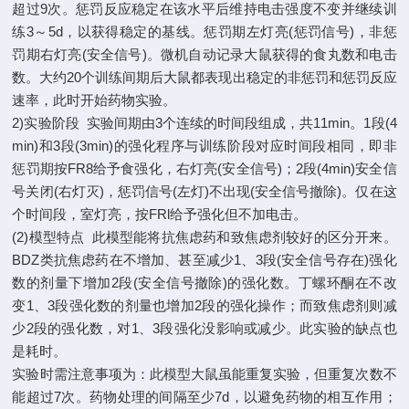
超过9次。惩罚反应稳定在该水平后维持电击强度不变并继续训
练3～5d，以获得稳定的基线。惩罚期左灯亮(惩罚信号)，非惩
罚期右灯亮(安全信号)。微机自动记录大鼠获得的食丸数和电击
数。大约20个训练间期后大鼠都表现出稳定的非惩罚和惩罚反应
速率，此时开始药物实验。
2)实验阶段 实验间期由3个连续的时间段组成，共11min。1段(4
min)和3段(3min)的强化程序与训练阶段对应时间段相同，即非
惩罚期按FR8给予食强化，右灯亮(安全信号)；2段(4min)安全信
号关闭(右灯灭)，惩罚信号(左灯)不出现(安全信号撤除)。仅在这
个时间段，室灯亮，按FRl给予强化但不加电击。
(2)模型特点 此模型能将抗焦虑药和致焦虑剂较好的区分开来。
BDZ类抗焦虑药在不增加、甚至减少1、3段(安全信号存在)强化
数的剂量下增加2段(安全信号撤除)的强化数。丁螺环酮在不改
变1、3段强化数的剂量也增加2段的强化操作；而致焦虑剂则减
少2段的强化数，对1、3段强化没影响或减少。此实验的缺点也
是耗时。
实验时需注意事项为：此模型大鼠虽能重复实验，但重复次数不
能超过7次。药物处理的间隔至少7d，以避免药物的相互作用；