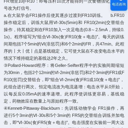
FR增至10(FR10：即每压杆10次才能得到一次食物强化)，声信
电话咨询
号改为灯信号。
a.在大鼠学会FR1操作后使其逐步过渡到FR10训练。 b.FR10
操作稳定后，训练大鼠用Ⅵ-30s(5min)和 FR10(2min)交替组合
操作，待其稳定则在FR10加入一次足电击(0.8～2.5mA，持续0.
1s)。程序缩写为“组合Ⅵ-30s(食)FR10(食＋电击)”。每天的训练
间期包括7个5min的Ⅵ(非惩罚)和6个2min的FR，共47min。此程
序的丨大丨优丨点是基线稳定，它可使大鼠在不改变电击水平的
情况下维持稳定的基线达2年之久。
③Pollard-Howard程序：将Geller-Seifter程序中的实验间期缩短
为30min，包括2个12min的Ⅵ-2min(非惩罚)和2个3min的FR1或F
R10(惩罚)交替组合，即“组合Ⅵ-2min(食)FR1或10(食＋电击)”，
此组合进行两次。恒定电流改为电流递增：电击水平从0开始，
以每反应0.05mA的速率递增。此程序使训练更容易，基线稳
定，药物效应在数量上与原始程序一致。
④Kennett-Pittaway-Blackburn：先训练动物学会 FR1操作，再
进行5个3min的Ⅵ-30s和5个3min的 FR5的交替组合训练并加电
击，即“Ⅵ-30s(食)FR5(食＋电击)”。电击强度在实验前一周大达