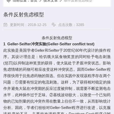
当前位置：
首页
技术文章
条件反射焦虑模型
条件反射焦虑模型
更新时间：2018-12-25
点击次数：3285
条件反射焦虑模型
1
Geller-Seifter冲突实验(Geller-Seifter conflict test)
此实验是美国学者Geller和Seifter于20世纪60年代设计的操作程
序。其设计理念是：给饥饿大鼠食物奖赏的同时给予电击刺激
(惩罚)以抑制这种奖赏的获得，使大鼠处于矛盾冲突状态。影响
焦虑情绪的药物可相应改变这种冲突状态。因而Geller-Seifter程
序很快用于抗焦虑药物的筛选。但在实践中发现该程序存在两个
问题：①需要有恒定的电流刺激。这样，为了获得相对稳定的操
作并避免大鼠在冲突期的反应过度被抑制，就需要不断监测电击
水平，此种操作过于乏味。②基线波动较大，以致使一个已知药
物的已知剂量的抗冲突作用在数量上往往不一致，从而影响统计
分析。因此，学者们纷纷对Geller-Seifter程序进行改进，以克服
该程序的不足。主要的改进程序有：Davidson-Cook程序(196