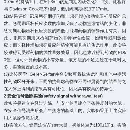
0.75mA(持续1s)，在5个3min的惩罚期内获强化2～7次。此程序
与 Davidson-Cook程序相似，但训练问期缩短了17min。
(2)结果评价 记录惩罚期(FR)和非惩罚期(VI)动物压杆反应的总
数。惩罚期压杆反应次数的增加反映了动物焦虑情绪的变化，非
惩罚期动物压杆反应次数的降低可能与药物的镇静作用有关。因
此，非惩罚期用来检测药物的非特异性效应，如镇静或刺激效
应；而选择性增加惩罚反应的药物可能具有抗焦虑作用。此实验
较难得到受试药物的线性量效关系，因此也难以得到药物的ED5
0值，但可计算药物的小有效量。该方法的不足之处在于耗时太
多，实验装置的成本高。
(3)比较医学 Geller-Seifter冲突实验可将抗焦虑剂和其他中枢活
性药物区分开来，不同的抗焦虑药物在不同种属得到的结果与之
在人体上得到的结果具有可比性，因此具有较高的特异性。
2
安全信号撤除实验(safety signal withdrawal test)
此实验是建立在经过训练、与安全信号建立了条件反射的大鼠，
在安全信号消失后会产生焦虑的基础上的。实验仍采用上述实验
用大鼠操作箱系统。
(1)实验方法 健康雄性Wistar大鼠，初始体重为(100±10)g。实验