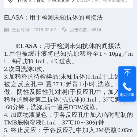
当前位置：
首页
技术文章
ELASA：用于检测未知抗体的间接法
ELASA：用于检测未知抗体的间接法
更新时间：2018-02-02
点击次数：3814
ELASA
：用于检测未知抗体的间接法
1.
用包被缓冲液将已知抗原稀释至1～10μg／m
l，每孔加0.1ml，4℃过夜。
2.
次日洗涤3次。
3.
加稀释的待检样品(未知抗体)0.1ml于上述已包
被之反应孔中,置37℃孵育1小时,洗涤。(同时
做、阴性及阳性孔对照)于反应孔中，加入新鲜
电话咨询
稀释的酶标第二抗体(抗抗体)0.1ml，37℃孵育30
-60分钟，洗涤,后一遍用DDW洗涤。
4.
加底物液显色：于各反应孔中加入临时配制的
TMB底物溶液0.1ml，37℃10～30分钟。
5.
终止反应：于各反应孔中加入2M硫酸0.05m