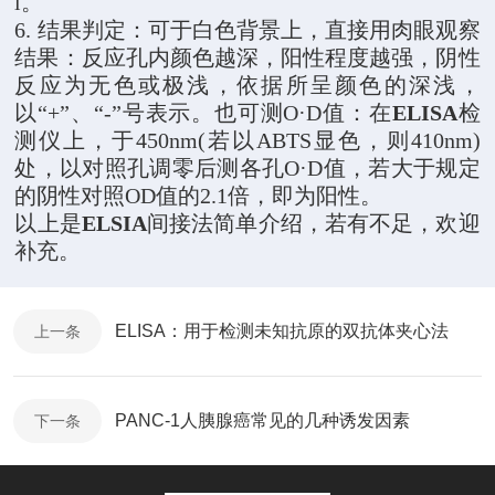
l。
6.
结果判定：可于白色背景上，直接用肉眼观察
结果：反应孔内颜色越深，阳性程度越强，阴性
反应为无色或极浅，依据所呈颜色的深浅，
以“+”、“-”号表示。也可测O·D值：在
ELISA
检
测仪上，于450nm(若以ABTS显色，则410nm)
处，以对照孔调零后测各孔O·D值，若大于规定
的阴性对照OD值的2.1倍，即为阳性。
以上是
ELSIA
间接法简单介绍，若有不足，欢迎
补充。
ELISA：用于检测未知抗原的双抗体夹心法
上一条
PANC-1人胰腺癌常见的几种诱发因素
下一条