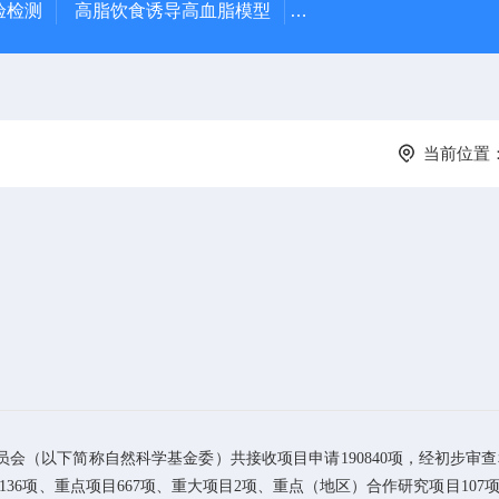
验检测
高脂饮食诱导高血脂模型
高脂饮食诱导大鼠动脉
当前位置
员会（以下简称自然科学基金委）共接收项目申请
190840
项，经初步审查
136
项、重点项目
667
项、重大项目
2
项、重点（地区）合作研究项目
107