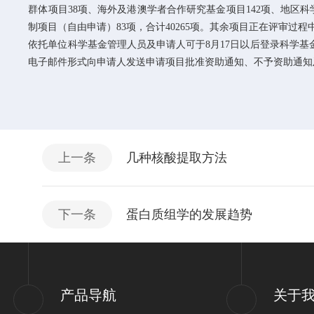
群体项目
38
项、海外及港澳学者合作研究基金项目
142
项、地区科
制项目（自由申请）
83
项，合计
40265
项。其余项目正在评审过程
依托单位科学基金管理人员及申请人可于8月17日以后登录科学基金网络信
电子邮件形式向申请人发送申请项目批准资助通知、不予资助通知
上一条
几种核酸提取方法
下一条
蛋白质组学的发展趋势
产品导航
关于